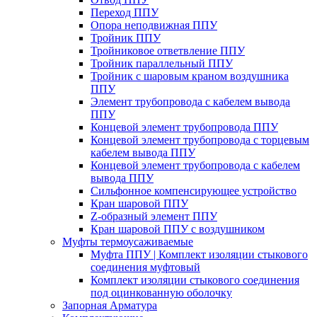
Переход ППУ
Опора неподвижная ППУ
Тройник ППУ
Тройниковое ответвление ППУ
Тройник параллельный ППУ
Тройник с шаровым краном воздушника
ППУ
Элемент трубопровода с кабелем вывода
ППУ
Концевой элемент трубопровода ППУ
Концевой элемент трубопровода с торцевым
кабелем вывода ППУ
Концевой элемент трубопровода с кабелем
вывода ППУ
Сильфонное компенсирующее устройство
Кран шаровой ППУ
Z-образный элемент ППУ
Кран шаровой ППУ с воздушником
Муфты термоусаживаемые
Муфта ППУ | Комплект изоляции стыкового
соединения муфтовый
Комплект изоляции стыкового соединения
под оцинкованную оболочку
Запорная Арматура