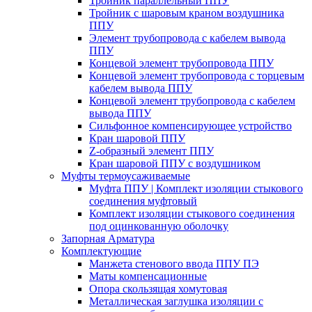
Тройник параллельный ППУ
Тройник с шаровым краном воздушника
ППУ
Элемент трубопровода с кабелем вывода
ППУ
Концевой элемент трубопровода ППУ
Концевой элемент трубопровода с торцевым
кабелем вывода ППУ
Концевой элемент трубопровода с кабелем
вывода ППУ
Сильфонное компенсирующее устройство
Кран шаровой ППУ
Z-образный элемент ППУ
Кран шаровой ППУ с воздушником
Муфты термоусаживаемые
Муфта ППУ | Комплект изоляции стыкового
соединения муфтовый
Комплект изоляции стыкового соединения
под оцинкованную оболочку
Запорная Арматура
Комплектующие
Манжета стенового ввода ППУ ПЭ
Маты компенсационные
Опора скользящая хомутовая
Металлическая заглушка изоляции с