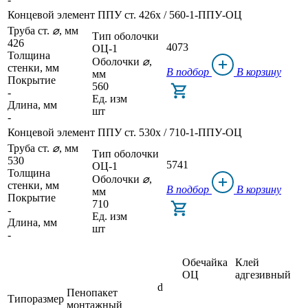
Концевой элемент ППУ ст. 426x / 560-1-ППУ-ОЦ
Труба ст.
⌀
, мм
Тип оболочки
426
4073
ОЦ-1
Толщина
Оболочки
⌀
,
стенки, мм
В подбор
В корзину
мм
Покрытие
560
-
Ед. изм
Длина, мм
шт
-
Концевой элемент ППУ ст. 530x / 710-1-ППУ-ОЦ
Труба ст.
⌀
, мм
Тип оболочки
530
5741
ОЦ-1
Толщина
Оболочки
⌀
,
стенки, мм
В подбор
В корзину
мм
Покрытие
710
-
Ед. изм
Длина, мм
шт
-
Обечайка
Клей
ОЦ
адгезивный
d
Пенопакет
Типоразмер
монтажный