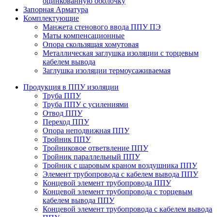
оцинкованную оболочку
Запорная Арматура
Комплектующие
Манжета стенового ввода ППУ ПЭ
Маты компенсационные
Опора скользящая хомутовая
Металлическая заглушка изоляции с торцевым
кабелем вывода
Заглушка изоляции термоусаживаемая
Продукция в ППУ изоляции
Труба ППУ
Труба ППУ с усилениями
Отвод ППУ
Переход ППУ
Опора неподвижная ППУ
Тройник ППУ
Тройниковое ответвление ППУ
Тройник параллельный ППУ
Тройник с шаровым краном воздушника ППУ
Элемент трубопровода с кабелем вывода ППУ
Концевой элемент трубопровода ППУ
Концевой элемент трубопровода с торцевым
кабелем вывода ППУ
Концевой элемент трубопровода с кабелем вывода