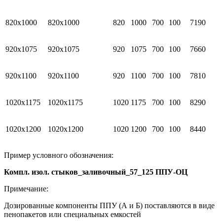
820х1000
820х1000
820
1000
700
100
7190
920х1075
920х1075
920
1075
700
100
7660
920х1100
920х1100
920
1100
700
100
7810
1020х1175
1020х1175
1020
1175
700
100
8290
1020х1200
1020х1200
1020
1200
700
100
8440
Пример условного обозначения:
Компл. изол. стыков_заливочный_57_125 ППУ-ОЦ
Примечание:
Дозированные компоненты ППУ (А и Б) поставляются в виде
пенопакетов или специальных емкостей