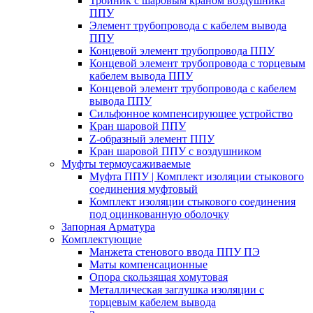
Тройник с шаровым краном воздушника
ППУ
Элемент трубопровода с кабелем вывода
ППУ
Концевой элемент трубопровода ППУ
Концевой элемент трубопровода с торцевым
кабелем вывода ППУ
Концевой элемент трубопровода с кабелем
вывода ППУ
Сильфонное компенсирующее устройство
Кран шаровой ППУ
Z-образный элемент ППУ
Кран шаровой ППУ с воздушником
Муфты термоусаживаемые
Муфта ППУ | Комплект изоляции стыкового
соединения муфтовый
Комплект изоляции стыкового соединения
под оцинкованную оболочку
Запорная Арматура
Комплектующие
Манжета стенового ввода ППУ ПЭ
Маты компенсационные
Опора скользящая хомутовая
Металлическая заглушка изоляции с
торцевым кабелем вывода