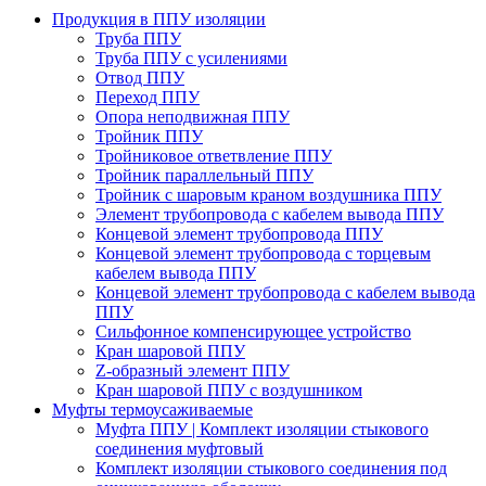
Продукция в ППУ изоляции
Труба ППУ
Труба ППУ с усилениями
Отвод ППУ
Переход ППУ
Опора неподвижная ППУ
Тройник ППУ
Тройниковое ответвление ППУ
Тройник параллельный ППУ
Тройник с шаровым краном воздушника ППУ
Элемент трубопровода с кабелем вывода ППУ
Концевой элемент трубопровода ППУ
Концевой элемент трубопровода с торцевым
кабелем вывода ППУ
Концевой элемент трубопровода с кабелем вывода
ППУ
Сильфонное компенсирующее устройство
Кран шаровой ППУ
Z-образный элемент ППУ
Кран шаровой ППУ с воздушником
Муфты термоусаживаемые
Муфта ППУ | Комплект изоляции стыкового
соединения муфтовый
Комплект изоляции стыкового соединения под