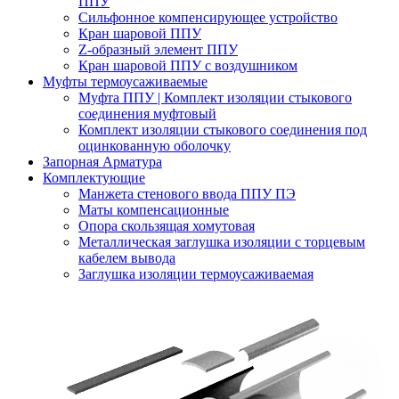
ППУ
Сильфонное компенсирующее устройство
Кран шаровой ППУ
Z-образный элемент ППУ
Кран шаровой ППУ с воздушником
Муфты термоусаживаемые
Муфта ППУ | Комплект изоляции стыкового
соединения муфтовый
Комплект изоляции стыкового соединения под
оцинкованную оболочку
Запорная Арматура
Комплектующие
Манжета стенового ввода ППУ ПЭ
Маты компенсационные
Опора скользящая хомутовая
Металлическая заглушка изоляции с торцевым
кабелем вывода
Заглушка изоляции термоусаживаемая