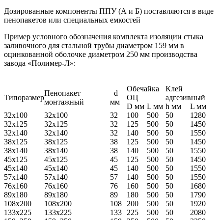
Дозированные компоненты ППУ (А и Б) поставляются в виде
пенопакетов или специальных емкостей
Пример условного обозначения комплекта изоляции стыка
заливочного для стальной трубы диаметром 159 мм в
оцинкованной оболочке диаметром 250 мм производства
завода «Полимер-Л»:
Обечайка
Клей
Пенопакет
d
Типоразмер
ОЦ
адгезивный
монтажный
мм
D мм
L мм
h мм
L мм
32х100
32х100
32
100
500
50
1280
32х125
32х125
32
125
500
50
1450
32х140
32х140
32
140
500
50
1550
38х125
38х125
38
125
500
50
1450
38х140
38х140
38
140
500
50
1550
45х125
45х125
45
125
500
50
1450
45х140
45х140
45
140
500
50
1550
57х140
57х140
57
140
500
50
1550
76х160
76х160
76
160
500
50
1680
89х180
89х180
89
180
500
50
1790
108х200
108х200
108
200
500
50
1920
133х225
133х225
133
225
500
50
2080