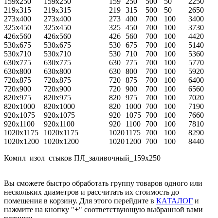
159х250
159х250
159
250
500
50
2250
219х315
219х315
219
315
500
50
2650
273х400
273х400
273
400
700
100
3400
325х450
325х450
325
450
700
100
3730
426х560
426х560
426
560
700
100
4420
530х675
530х675
530
675
700
100
5140
530х710
530х710
530
710
700
100
5360
630х775
630х775
630
775
700
100
5770
630х800
630х800
630
800
700
100
5920
720х875
720х875
720
875
700
100
6400
720х900
720х900
720
900
700
100
6560
820х975
820х975
820
975
700
100
7020
820х1000
820х1000
820
1000
700
100
7190
920х1075
920х1075
920
1075
700
100
7660
920х1100
920х1100
920
1100
700
100
7810
1020х1175
1020х1175
1020
1175
700
100
8290
1020х1200
1020х1200
1020
1200
700
100
8440
Компл изол стыков ПЛ_заливочный_159х250
Вы сможете быстро обработать группу товаров одного или
нескольких диаметров и расcчитать их стоимость до
помещения в корзину. Для этого перейдите в
КАТАЛОГ
и
нажмите на кнопку "+" соответствующую выбранной вами