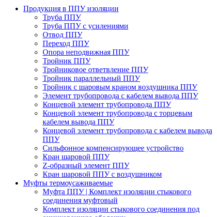
Продукция в ППУ изоляции
Труба ППУ
Труба ППУ с усилениями
Отвод ППУ
Переход ППУ
Опора неподвижная ППУ
Тройник ППУ
Тройниковое ответвление ППУ
Тройник параллельный ППУ
Тройник с шаровым краном воздушника ППУ
Элемент трубопровода с кабелем вывода ППУ
Концевой элемент трубопровода ППУ
Концевой элемент трубопровода с торцевым
кабелем вывода ППУ
Концевой элемент трубопровода с кабелем вывода
ППУ
Сильфонное компенсирующее устройство
Кран шаровой ППУ
Z-образный элемент ППУ
Кран шаровой ППУ с воздушником
Муфты термоусаживаемые
Муфта ППУ | Комплект изоляции стыкового
соединения муфтовый
Комплект изоляции стыкового соединения под