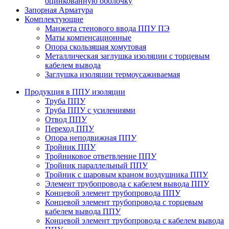
оцинкованную оболочку
Запорная Арматура
Комплектующие
Манжета стенового ввода ППУ ПЭ
Маты компенсационные
Опора скользящая хомутовая
Металлическая заглушка изоляции с торцевым
кабелем вывода
Заглушка изоляции термоусаживаемая
Продукция в ППУ изоляции
Труба ППУ
Труба ППУ с усилениями
Отвод ППУ
Переход ППУ
Опора неподвижная ППУ
Тройник ППУ
Тройниковое ответвление ППУ
Тройник параллельный ППУ
Тройник с шаровым краном воздушника ППУ
Элемент трубопровода с кабелем вывода ППУ
Концевой элемент трубопровода ППУ
Концевой элемент трубопровода с торцевым
кабелем вывода ППУ
Концевой элемент трубопровода с кабелем вывода