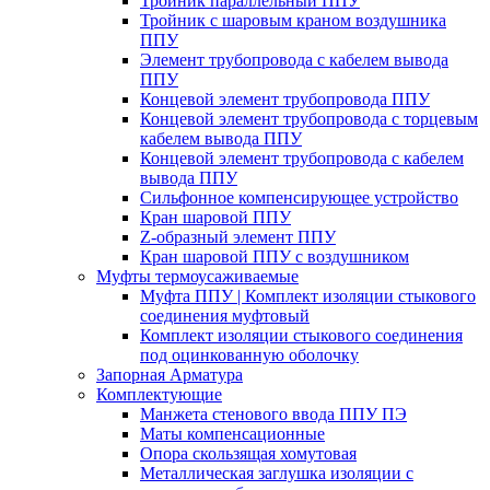
Тройник параллельный ППУ
Тройник с шаровым краном воздушника
ППУ
Элемент трубопровода с кабелем вывода
ППУ
Концевой элемент трубопровода ППУ
Концевой элемент трубопровода с торцевым
кабелем вывода ППУ
Концевой элемент трубопровода с кабелем
вывода ППУ
Сильфонное компенсирующее устройство
Кран шаровой ППУ
Z-образный элемент ППУ
Кран шаровой ППУ с воздушником
Муфты термоусаживаемые
Муфта ППУ | Комплект изоляции стыкового
соединения муфтовый
Комплект изоляции стыкового соединения
под оцинкованную оболочку
Запорная Арматура
Комплектующие
Манжета стенового ввода ППУ ПЭ
Маты компенсационные
Опора скользящая хомутовая
Металлическая заглушка изоляции с