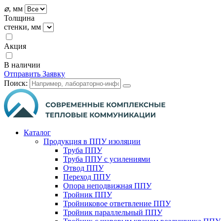
⌀
, мм
Толщина
стенки, мм
Акция
В наличии
Отправить Заявку
Поиск:
Каталог
Продукция в ППУ изоляции
Труба ППУ
Труба ППУ с усилениями
Отвод ППУ
Переход ППУ
Опора неподвижная ППУ
Тройник ППУ
Тройниковое ответвление ППУ
Тройник параллельный ППУ