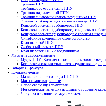
Тройник ППУ
Тройниковое ответвление ППУ
Тройник параллельный ППУ
Тройник с шаровым краном воздушника ППУ
Элемент трубопровода с кабелем вывода ППУ
Концевой элемент трубопровода ППУ
Концевой элемент трубопровода с торцевым кабел
Концевой элемент трубопровода с кабелем вывода
Сильфонное компенсирующее устройство
Кран шаровой ППУ
Z-образный элемент ППУ
Кран шаровой ППУ с воздушником
Муфты термоусаживаемые
Муфта ППУ | Комплект изоляции стыкового соеди
Комплект изоляции стыкового соединения под оци
Запорная Арматура
Комплектующие
Манжета стенового ввода ППУ ПЭ
Маты компенсационные
Опора скользящая хомутовая
Металлическая заглушка изоляции с торцевым кабе
Заглушка изоляции термоусаживаемая