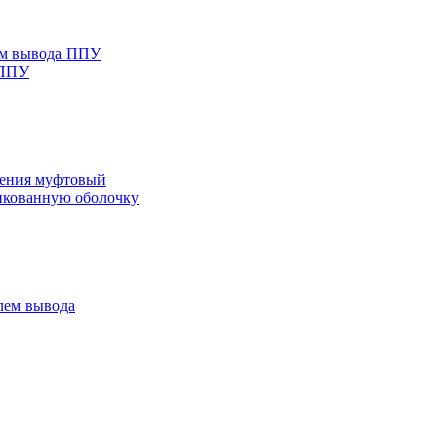
ем вывода ППУ
 ППУ
нения муфтовый
нкованную оболочку
лем вывода