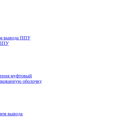
ем вывода ППУ
 ППУ
нения муфтовый
нкованную оболочку
лем вывода