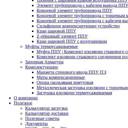
Тройник с шаровым краном воздушника ППУ
Элемент трубопровода с кабелем вывода ПП
Концевой элемент трубопровода ППУ
Концевой элемент трубопровода с торцевым
Концевой элемент трубопровода с кабелем в
Сильфонное компенсирующее устройство
Кран шаровой ППУ
Z-образный элемент ППУ
Кран шаровой ППУ с воздушником
Муфты термоусаживаемые
Муфта ППУ | Комплект изоляции стыкового 
Комплект изоляции стыкового соединения по
Запорная Арматура
Комплектующие
Манжета стенового ввода ППУ ПЭ
Маты компенсационные
Опора скользящая хомутовая
Металлическая заглушка изоляции с торцевы
Заглушка изоляции термоусаживаемая
О компании
Полезное
Калькулятор загрузки
Калькулятор доставки
Полезные советы
Документы