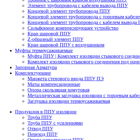
Элемент трубопровода с кабелем вывода ППУ
Концевой элемент трубопровода ППУ
Концевой элемент трубопровода с торцевым кабел
Концевой элемент трубопровода с кабелем вывода
Сильфонное компенсирующее устройство
Кран шаровой ППУ
Z-образный элемент ППУ
Кран шаровой ППУ с воздушником
Муфты термоусаживаемые
Муфта ППУ | Комплект изоляции стыкового соеди
Комплект изоляции стыкового соединения под оци
Запорная Арматура
Комплектующие
Манжета стенового ввода ППУ ПЭ
Маты компенсационные
Опора скользящая хомутовая
Металлическая заглушка изоляции с торцевым кабе
Заглушка изоляции термоусаживаемая
Продукция в ППУ изоляции
Труба ППУ
Труба ППУ с усилениями
Отвод ППУ
Переход ППУ
Опора неподвижная ППУ