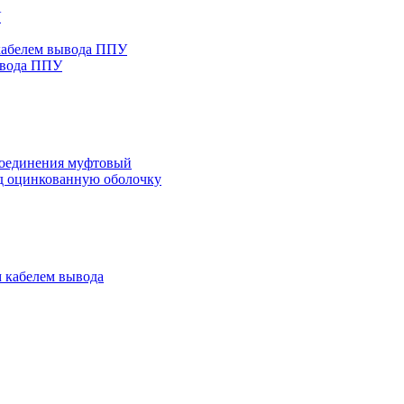
У
 кабелем вывода ППУ
ывода ППУ
соединения муфтовый
д оцинкованную оболочку
м кабелем вывода