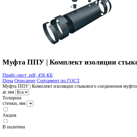
Муфта ППУ | Комплект изоляции стык
Прайс-лист
.pdf, 456 КБ
Цена
Описание
Сортамент по ГОСТ
Муфта ППУ | Комплект изоляции стыкового соединения муфт
⌀
, мм
Толщина
стенки, мм
Акция
В наличии