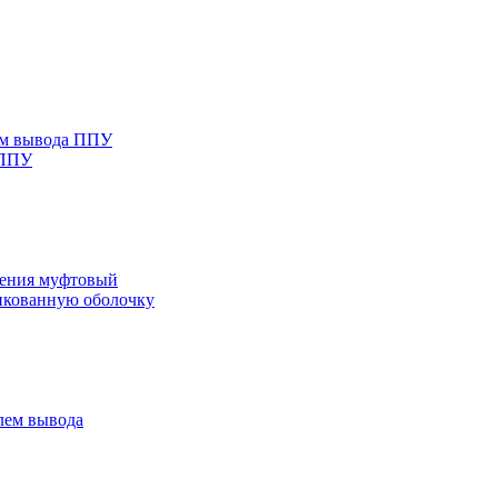
ем вывода ППУ
 ППУ
нения муфтовый
нкованную оболочку
лем вывода