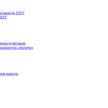
ем вывода ППУ
 ППУ
нения муфтовый
нкованную оболочку
лем вывода