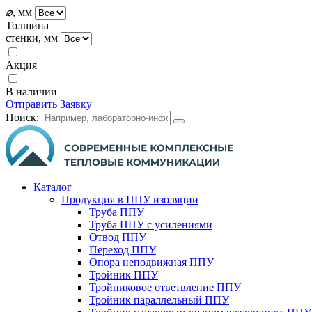
⌀
, мм
Толщина
стенки, мм
Акция
В наличии
Отправить Заявку
Поиск:
Каталог
Продукция в ППУ изоляции
Труба ППУ
Труба ППУ с усилениями
Отвод ППУ
Переход ППУ
Опора неподвижная ППУ
Тройник ППУ
Тройниковое ответвление ППУ
Тройник параллельный ППУ