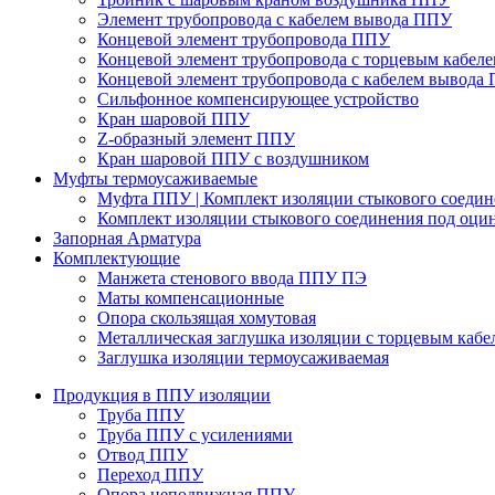
Элемент трубопровода с кабелем вывода ППУ
Концевой элемент трубопровода ППУ
Концевой элемент трубопровода с торцевым кабел
Концевой элемент трубопровода с кабелем вывода
Сильфонное компенсирующее устройство
Кран шаровой ППУ
Z-образный элемент ППУ
Кран шаровой ППУ с воздушником
Муфты термоусаживаемые
Муфта ППУ | Комплект изоляции стыкового соеди
Комплект изоляции стыкового соединения под оци
Запорная Арматура
Комплектующие
Манжета стенового ввода ППУ ПЭ
Маты компенсационные
Опора скользящая хомутовая
Металлическая заглушка изоляции с торцевым кабе
Заглушка изоляции термоусаживаемая
Продукция в ППУ изоляции
Труба ППУ
Труба ППУ с усилениями
Отвод ППУ
Переход ППУ
Опора неподвижная ППУ