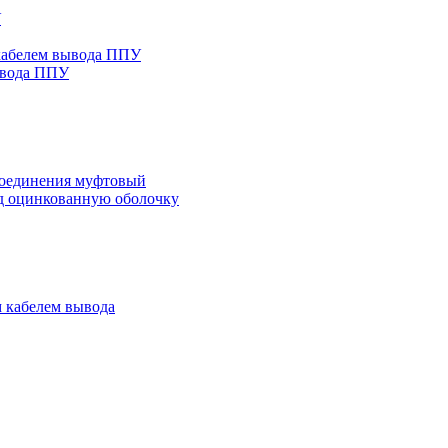
У
 кабелем вывода ППУ
ывода ППУ
соединения муфтовый
д оцинкованную оболочку
м кабелем вывода