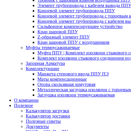
Тройник с шаровым краном воздушника ППУ
Элемент трубопровода с кабелем вывода ПП
Концевой элемент трубопровода ППУ
Концевой элемент трубопровода с торцевым
Концевой элемент трубопровода с кабелем в
Сильфонное компенсирующее устройство
Кран шаровой ППУ
Z-образный элемент ППУ
Кран шаровой ППУ с воздушником
Муфты термоусаживаемые
Муфта ППУ | Комплект изоляции стыкового 
Комплект изоляции стыкового соединения по
Запорная Арматура
Комплектующие
Манжета стенового ввода ППУ ПЭ
Маты компенсационные
Опора скользящая хомутовая
Металлическая заглушка изоляции с торцевы
Заглушка изоляции термоусаживаемая
О компании
Полезное
Калькулятор загрузки
Калькулятор доставки
Полезные советы
Документы