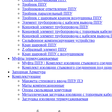
Тройник ППУ
Тройниковое ответвление ППУ
Тройник параллельный ППУ
Тройник с шаровым краном воздушника ППУ
Элемент трубопровода с кабелем вывода ППУ
Концевой элемент трубопровода ППУ
Концевой элемент трубопровода с торцевым кабел
Концевой элемент трубопровода с кабелем вывода
Сильфонное компенсирующее устройство
Кран шаровой ППУ
Z-образный элемент ППУ
Кран шаровой ППУ с воздушником
Муфты термоусаживаемые
Муфта ППУ | Комплект изоляции стыкового соеди
Комплект изоляции стыкового соединения под оци
Запорная Арматура
Комплектующие
Манжета стенового ввода ППУ ПЭ
Маты компенсационные
Опора скользящая хомутовая
Металлическая заглушка изоляции с торцевым кабе
Заглушка изоляции термоусаживаемая