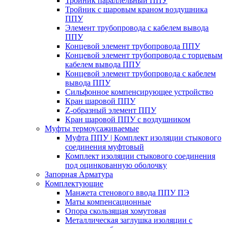
Тройник параллельный ППУ
Тройник с шаровым краном воздушника
ППУ
Элемент трубопровода с кабелем вывода
ППУ
Концевой элемент трубопровода ППУ
Концевой элемент трубопровода с торцевым
кабелем вывода ППУ
Концевой элемент трубопровода с кабелем
вывода ППУ
Сильфонное компенсирующее устройство
Кран шаровой ППУ
Z-образный элемент ППУ
Кран шаровой ППУ с воздушником
Муфты термоусаживаемые
Муфта ППУ | Комплект изоляции стыкового
соединения муфтовый
Комплект изоляции стыкового соединения
под оцинкованную оболочку
Запорная Арматура
Комплектующие
Манжета стенового ввода ППУ ПЭ
Маты компенсационные
Опора скользящая хомутовая
Металлическая заглушка изоляции с