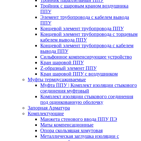
Тройник параллельный ППУ
Тройник с шаровым краном воздушника
ППУ
Элемент трубопровода с кабелем вывода
ППУ
Концевой элемент трубопровода ППУ
Концевой элемент трубопровода с торцевым
кабелем вывода ППУ
Концевой элемент трубопровода с кабелем
вывода ППУ
Сильфонное компенсирующее устройство
Кран шаровой ППУ
Z-образный элемент ППУ
Кран шаровой ППУ с воздушником
Муфты термоусаживаемые
Муфта ППУ | Комплект изоляции стыкового
соединения муфтовый
Комплект изоляции стыкового соединения
под оцинкованную оболочку
Запорная Арматура
Комплектующие
Манжета стенового ввода ППУ ПЭ
Маты компенсационные
Опора скользящая хомутовая
Металлическая заглушка изоляции с